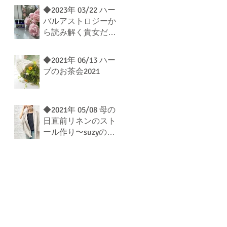
◆2023年 03/22 ハー
バルアストロジーか
ら読み解く貴女だけ
の香水作り
◆2021年 06/13 ハー
ブのお茶会2021
◆2021年 05/08 母の
日直前リネンのスト
ール作り〜suzyの花
束を添えて