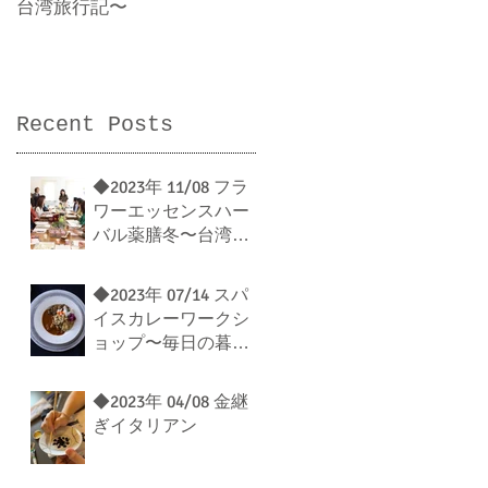
台湾旅行記〜
女だけの香水作り
Recent Posts
◆2023年 11/08 フラ
ワーエッセンスハー
バル薬膳冬〜台湾旅
行記〜
◆2023年 07/14 スパ
イスカレーワークシ
ョップ〜毎日の暮ら
しにスパイスのエッ
センスを〜
◆2023年 04/08 金継
ぎイタリアン