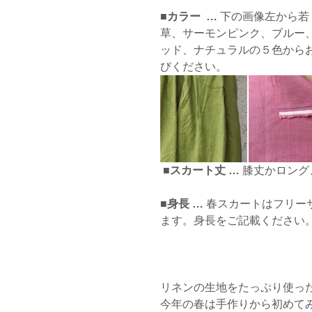
■カラー  … 
下の画像左から若
草、サーモンピンク、ブルー
ッド、ナチュラルの５色から
びください。
■スカート丈 …
 膝丈かロン
■身長 … 
春スカートはフリー
ます。身長をご記載ください
リネンの生地をたっぷり使っ
今年の春は手作りから初めて